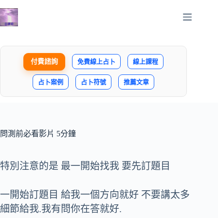
跳
至
主
要
內
付費諮詢
免費線上占卜
線上課程
容
占卜案例
占卜符號
推薦文章
問測前必看影片 5分鐘
特別注意的是 最一開始找我 要先訂題目
一開始訂題目 給我一個方向就好 不要講太多
細節給我.我有問你在答就好.