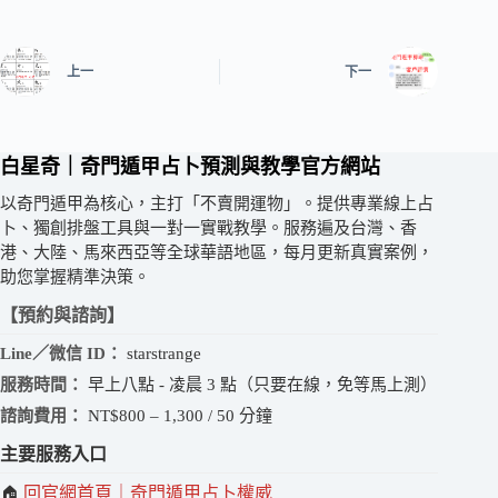
上一
下一
白星奇｜奇門遁甲占卜預測與教學官方網站
以奇門遁甲為核心，主打「不賣開運物」。提供專業線上占
卜、獨創排盤工具與一對一實戰教學。服務遍及台灣、香
港、大陸、馬來西亞等全球華語地區，每月更新真實案例，
助您掌握精準決策。
【預約與諮詢】
Line／微信 ID：
starstrange
服務時間：
早上八點 - 凌晨 3 點（只要在線，免等馬上測）
諮詢費用：
NT$800 – 1,300 / 50 分鐘
主要服務入口
回官網首頁｜奇門遁甲占卜權威
🏠