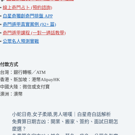
•
線上奇門占卜 (預約諮詢)
•
白星奇獨創奇門排盤 APP
•
奇門遁甲真實案例 (92+ 篇)
•
奇門遁甲課程 (一對一通話教學)
•
公眾名人預測實戰
付款方式
台灣：銀行轉帳／ATM
香港、新加坡：港幣AlipayHK
中國大陸：微信或支付寶
澳洲：澳幣
小蛇日奇,女子柔順,男人嗟嘆｜白星奇白話解析
免費算日期吉凶：開業、搬家、簽約、面試日期怎
麼選？