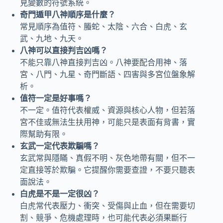
見變數的符號系統。
奇門遁甲八神順序是什麼？
常見順序為值符、螣蛇、太陰、六合、白虎、玄
武、九地、九天。
八神可以直接判吉凶嗎？
不能只靠八神直接判吉凶。八神要配合用神、落
宮、八門、九星、奇門斷語、四害與多宮位盤象解
析。
值符一定是好事嗎？
不一定。值符代表權威、資源與核心人物，但若落
宮不佳或無法生扶用神，可能只是表面有背書，實
際幫助有限。
玄武一定代表欺騙嗎？
玄武常與隱瞞、真假不明、灰色地帶有關，但不一
定直接等於欺騙。它提醒你需要查證，不要只聽表
面說法。
白虎是不是一定很凶？
白虎常代表壓力、衝突、受傷與止血，但在需要切
割、競爭、危機處理時，也可能代表必須果斷行