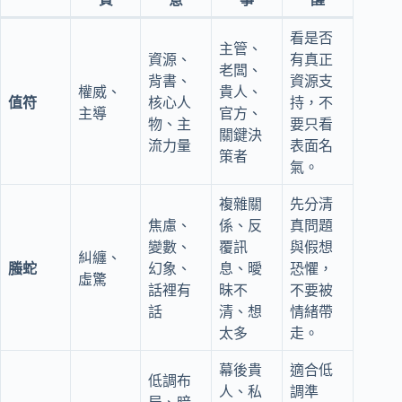
看是否
主管、
資源、
有真正
老闆、
背書、
資源支
權威、
貴人、
值符
核心人
持，不
主導
官方、
物、主
要只看
關鍵決
流力量
表面名
策者
氣。
複雜關
先分清
焦慮、
係、反
真問題
變數、
覆訊
與假想
糾纏、
螣蛇
幻象、
息、曖
恐懼，
虛驚
話裡有
昧不
不要被
話
清、想
情緒帶
太多
走。
幕後貴
適合低
低調布
人、私
調準