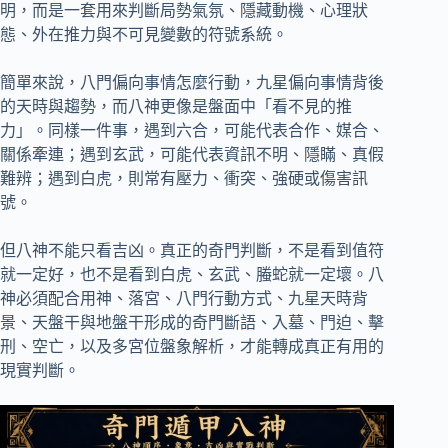
明，而是一套用來判斷局勢氣氛、隱藏動機、心理狀
態、外在推力與不可見變數的符號系統。
簡單來說，八門偏向事情怎麼行動，九星偏向事情背後
的天時與趨勢，而八神更像是盤面中「看不見的推
力」。同樣一件事，遇到六合，可能代表合作、媒合、
關係牽連；遇到玄武，可能代表資訊不明、隱瞞、真假
難辨；遇到白虎，則常有壓力、衝突、強硬或傷害訊
號。
但八神不能只看吉凶。真正的奇門判斷，不是看到值符
就一定好，也不是看到白虎、玄武、螣蛇就一定壞。八
神必須配合用神、落宮、八門行動方式、九星天時背
景、天盤干與地盤干形成的奇門斷語、入墓、門迫、擊
刑、空亡，以及多宮位盤象解析，才能轉成真正有用的
現實判斷。