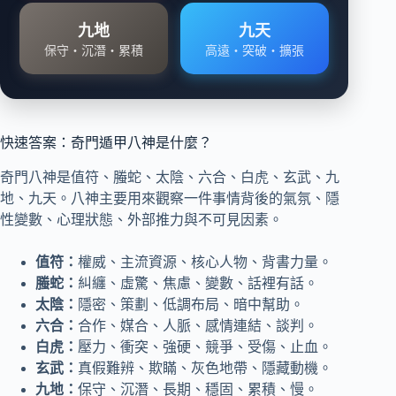
九地
九天
保守・沉潛・累積
高遠・突破・擴張
快速答案：奇門遁甲八神是什麼？
奇門八神是值符、螣蛇、太陰、六合、白虎、玄武、九
地、九天。八神主要用來觀察一件事情背後的氣氛、隱
性變數、心理狀態、外部推力與不可見因素。
值符：
權威、主流資源、核心人物、背書力量。
螣蛇：
糾纏、虛驚、焦慮、變數、話裡有話。
太陰：
隱密、策劃、低調布局、暗中幫助。
六合：
合作、媒合、人脈、感情連結、談判。
白虎：
壓力、衝突、強硬、競爭、受傷、止血。
玄武：
真假難辨、欺瞞、灰色地帶、隱藏動機。
九地：
保守、沉潛、長期、穩固、累積、慢。