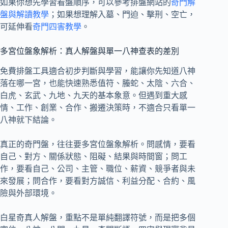
如果你想先學習看盤順序，可以參考排盤網站的
奇門解
盤與解讀教學
；如果想理解入墓、門迫、擊刑、空亡，
可延伸看
奇門四害教學
。
多宮位盤象解析：真人解盤與單一八神查表的差別
免費排盤工具適合初步判斷與學習，能讓你先知道八神
落在哪一宮，也能快速熟悉值符、螣蛇、太陰、六合、
白虎、玄武、九地、九天的基本象意。但遇到重大感
情、工作、創業、合作、搬遷決策時，不適合只看單一
八神就下結論。
真正的奇門盤，往往要多宮位盤象解析。問感情，要看
自己、對方、關係狀態、阻礙、結果與時間窗；問工
作，要看自己、公司、主管、職位、薪資、競爭者與未
來發展；問合作，要看對方誠信、利益分配、合約、風
險與外部環境。
白星奇真人解盤，重點不是單純翻譯符號，而是把多個