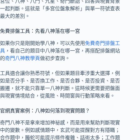
宮位、八神、八門、九星、奇門斷語、四害與現實背景
一起判斷。這就是「多宮位盤象解析」與單一符號查表
最大的差別。
免費排盤工具：先看八神落在哪一宮
如果你只是剛開始學八神，可以先使用
免費奇門排盤工
具
，看自己的題目中八神落在哪一宮，再搭配排盤網站
的
奇門八神教學頁
做初步查詢。
工具適合讓你熟悉符號，但如果題目牽涉重大選擇，例
如是否分手、是否換工作、是否合夥、是否投資、是否
搬遷，就不能只靠單一八神判斷。這時候更需要把盤面
與現實情境結合，從風險、時間窗與行動策略來看。
官網真實案例：八神如何落到現實問題？
奇門八神不是拿來增加神祕感，而是用來幫助判斷現實
中的變數。例如感情題中，玄武可能提醒對方有隱瞞；
合作題中，螣蛇可能提示條件複雜、話術太多；工作題