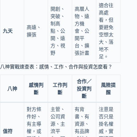
適合往
開創、
高層人
高處
突破、
物、遠
看，但
制高
方機
高遠、
要避免
九天
點、公
會、公
擴張
空想太
開、遠
開平
大、落
方、視
台、擴
地不
野
張計畫
足。
八神實戰速查表：感情、工作、合作與投資怎麼看？
合作／
感情判
工作判
風險提
八神
投資判
斷
斷
醒
斷
對方條
主管、
有背
注意是
件好、
公司資
書、有
否只是
有主導
源、主
資源、
掛名權
值符
權，或
流平
有品牌
威，實