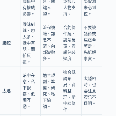
關係中
台、關
或核心
際資源
有權威
鍵人
人物支
未必到
影響。
物。
持。
位。
曖昧糾
流程複
合約條
不要被
纏、想
雜、訊
件繞、
話術或
太多、
息不
說法反
焦慮牽
螣蛇
話中有
清、內
覆、資
著走，
話、關
部變數
訊包裝
先拆解
係反
多。
過度。
事實。
覆。
適合低
暗中在
適合規
調布
太隱密
意、私
劃、準
局、資
時，也
下觀
備、研
太陰
料整
要注意
察、低
究、私
理、暗
資訊不
調互
下協
中談條
透明。
動。
調。
件。