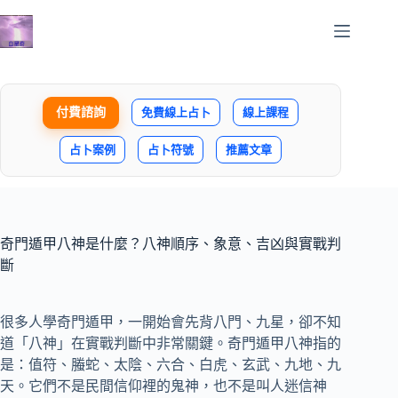
跳
至
主
要
內
付費諮詢
免費線上占卜
線上課程
容
占卜案例
占卜符號
推薦文章
奇門遁甲八神是什麼？八神順序、象意、吉凶與實戰判
斷
很多人學奇門遁甲，一開始會先背八門、九星，卻不知
道「八神」在實戰判斷中非常關鍵。奇門遁甲八神指的
是：值符、螣蛇、太陰、六合、白虎、玄武、九地、九
天。它們不是民間信仰裡的鬼神，也不是叫人迷信神