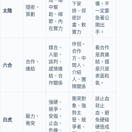
局、暗
下安
備，不
隱密、
中幫
太陰
排、保
一定要
策劃
助、細
密計
急著公
節、內
畫、軟
開出
在實力
實力
手。
伴侶、
媒合、
看合作
合作
人脈、
是真連
方、中
合作、
談判、
結，還
六合
間人、
連結
感情連
是只是
介紹
結、合
表面和
人、團
作關係
氣。
隊關係
衝突對
該止血
強硬、
象、強
就止
競爭、
勢主
血，避
壓力、
受傷、
白虎
管、競
免硬碰
衝突
止血、
爭者、
硬造成
危機、