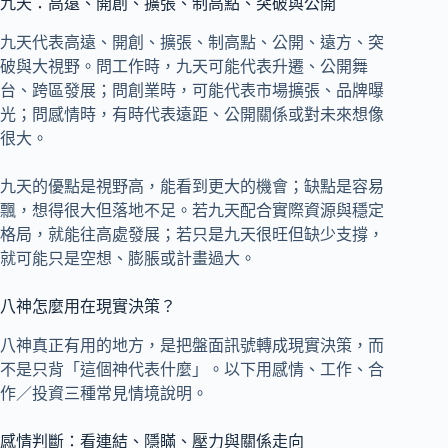
九天：高遠、開創、擴張、制高點、突破與公開
九天代表高遠、開創、擴張、制高點、公開、遠方、突
破與大視野。問工作時，九天可能代表升遷、公開舞
台、跨區發展；問創業時，可能代表市場擴張、品牌曝
光；問感情時，有時代表遠距、公開關係或對未來想像
很大。
九天的優點是視野高，能看到更大的機會；缺點是容易
飄，想得很大但落地不足。若九天配合實際資源與穩定
格局，就能往高處發展；若只是九天很旺但缺少支撐，
就可能只是空想、膨脹或計畫過大。
八神怎麼用在現實決策？
八神真正有用的地方，是把盤面訊號轉成現實決策，而
不是只背「這個神代表什麼」。以下用感情、工作、合
作／投資三種常見情境說明。
感情判斷：看連結、隱瞞、壓力與關係走向