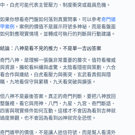
中，白虎可能代表主管壓力、制度衝突或裁員危機。
如果你想看奇門盤如何落到真實問事，可以參考
奇門遁
甲案例
。案例的價值不是展示符號多神祕，而是看盤面
如何對應現實情境，並轉成可執行的判斷與行動建議。
結論：八神是看不見的推力，不是單一吉凶答案
奇門八神，是理解一張盤非常重要的層次。值符看權威
與資源，螣蛇看糾纏與虛驚，太陰看隱密與策劃，六合
看合作與連結，白虎看壓力與衝突，玄武看真假與隱
瞞，九地看保守與累積，九天看突破與擴張。
但八神不是最後答案。真正的奇門判斷，要把八神放回
整盤裡，看它與用神、八門、九星、九宮、奇門斷語、
四害與現實條件如何互動。這樣才不會因為看到吉神就
過度樂觀，也不會因為看到凶神就完全恐慌。
奇門遁甲的價值，不是讓人迷信符號，而是幫人看清外