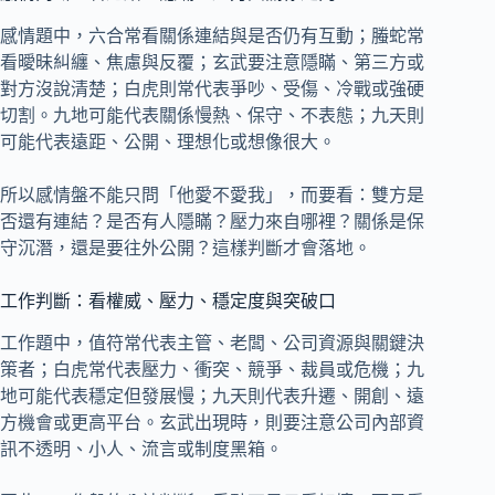
感情題中，六合常看關係連結與是否仍有互動；螣蛇常
看曖昧糾纏、焦慮與反覆；玄武要注意隱瞞、第三方或
對方沒說清楚；白虎則常代表爭吵、受傷、冷戰或強硬
切割。九地可能代表關係慢熱、保守、不表態；九天則
可能代表遠距、公開、理想化或想像很大。
所以感情盤不能只問「他愛不愛我」，而要看：雙方是
否還有連結？是否有人隱瞞？壓力來自哪裡？關係是保
守沉潛，還是要往外公開？這樣判斷才會落地。
工作判斷：看權威、壓力、穩定度與突破口
工作題中，值符常代表主管、老闆、公司資源與關鍵決
策者；白虎常代表壓力、衝突、競爭、裁員或危機；九
地可能代表穩定但發展慢；九天則代表升遷、開創、遠
方機會或更高平台。玄武出現時，則要注意公司內部資
訊不透明、小人、流言或制度黑箱。