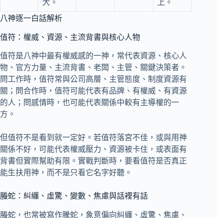
大。
上。
八神逐一白話解析
值符：權威、資源、主流背書與核心人物
值符是八神中最有權威感的一神，常代表資源、核心人
物、官方力量、主流背書、老闆、主管、關鍵決策者。
問工作時，值符常與公司高層、主管態度、制度資源有
關；問合作時，值符可能代表有品牌、有權威、有資源
的人；問感情時，也可能代表關係中較有主導權的一
方。
但值符不是看到就一定好。若值符落宮不佳，或與用神
關係不好，可能代表權威壓力、資源被卡住，或表面有
背書但實際幫助有限。實戰判斷時，要看值符是否真正
能生扶用神，而不是只看它名字好聽。
螣蛇：糾纏、虛驚、變數、焦慮與話裡有話
螣蛇，也常被寫作騰蛇，象意偏向糾纏、虛驚、焦慮、