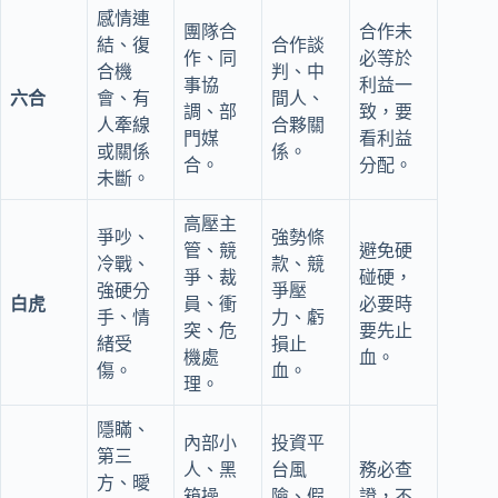
感情連
團隊合
合作未
結、復
合作談
作、同
必等於
合機
判、中
事協
利益一
六合
會、有
間人、
調、部
致，要
人牽線
合夥關
門媒
看利益
或關係
係。
合。
分配。
未斷。
高壓主
爭吵、
強勢條
管、競
避免硬
冷戰、
款、競
爭、裁
碰硬，
強硬分
爭壓
白虎
員、衝
必要時
手、情
力、虧
突、危
要先止
緒受
損止
機處
血。
傷。
血。
理。
隱瞞、
內部小
投資平
第三
人、黑
台風
務必查
方、曖
箱操
險、假
證，不