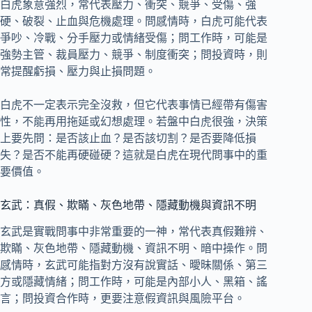
白虎象意強烈，常代表壓力、衝突、競爭、受傷、強
硬、破裂、止血與危機處理。問感情時，白虎可能代表
爭吵、冷戰、分手壓力或情緒受傷；問工作時，可能是
強勢主管、裁員壓力、競爭、制度衝突；問投資時，則
常提醒虧損、壓力與止損問題。
白虎不一定表示完全沒救，但它代表事情已經帶有傷害
性，不能再用拖延或幻想處理。若盤中白虎很強，決策
上要先問：是否該止血？是否該切割？是否要降低損
失？是否不能再硬碰硬？這就是白虎在現代問事中的重
要價值。
玄武：真假、欺瞞、灰色地帶、隱藏動機與資訊不明
玄武是實戰問事中非常重要的一神，常代表真假難辨、
欺瞞、灰色地帶、隱藏動機、資訊不明、暗中操作。問
感情時，玄武可能指對方沒有說實話、曖昧關係、第三
方或隱藏情緒；問工作時，可能是內部小人、黑箱、謠
言；問投資合作時，更要注意假資訊與風險平台。