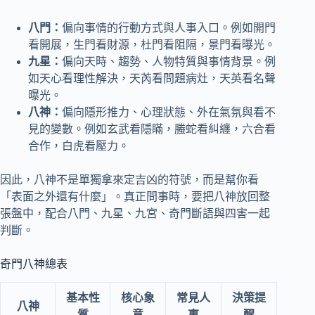
八門：
偏向事情的行動方式與人事入口。例如開門
看開展，生門看財源，杜門看阻隔，景門看曝光。
九星：
偏向天時、趨勢、人物特質與事情背景。例
如天心看理性解決，天芮看問題病灶，天英看名聲
曝光。
八神：
偏向隱形推力、心理狀態、外在氣氛與看不
見的變數。例如玄武看隱瞞，螣蛇看糾纏，六合看
合作，白虎看壓力。
因此，八神不是單獨拿來定吉凶的符號，而是幫你看
「表面之外還有什麼」。真正問事時，要把八神放回整
張盤中，配合八門、九星、九宮、奇門斷語與四害一起
判斷。
奇門八神總表
基本性
核心象
常見人
決策提
八神
質
意
事
醒