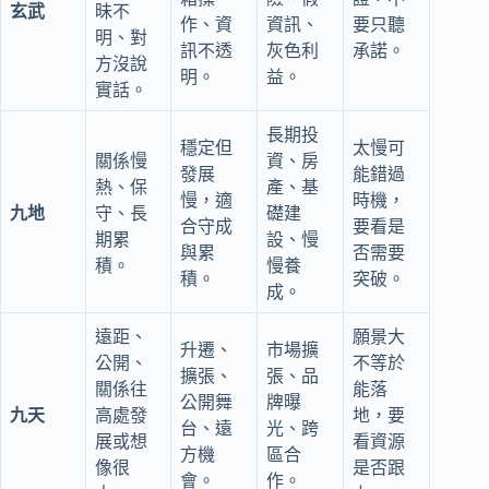
玄武
昧不
作、資
資訊、
要只聽
明、對
訊不透
灰色利
承諾。
方沒說
明。
益。
實話。
長期投
穩定但
太慢可
關係慢
資、房
發展
能錯過
熱、保
產、基
慢，適
時機，
九地
守、長
礎建
合守成
要看是
期累
設、慢
與累
否需要
積。
慢養
積。
突破。
成。
遠距、
願景大
升遷、
市場擴
公開、
不等於
擴張、
張、品
關係往
能落
公開舞
牌曝
九天
高處發
地，要
台、遠
光、跨
展或想
看資源
方機
區合
像很
是否跟
會。
作。