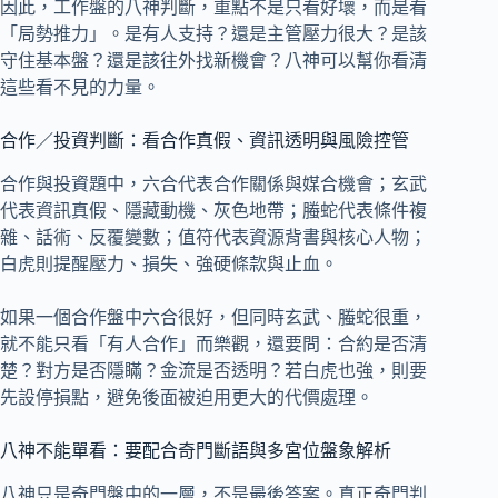
因此，工作盤的八神判斷，重點不是只看好壞，而是看
「局勢推力」。是有人支持？還是主管壓力很大？是該
守住基本盤？還是該往外找新機會？八神可以幫你看清
這些看不見的力量。
合作／投資判斷：看合作真假、資訊透明與風險控管
合作與投資題中，六合代表合作關係與媒合機會；玄武
代表資訊真假、隱藏動機、灰色地帶；螣蛇代表條件複
雜、話術、反覆變數；值符代表資源背書與核心人物；
白虎則提醒壓力、損失、強硬條款與止血。
如果一個合作盤中六合很好，但同時玄武、螣蛇很重，
就不能只看「有人合作」而樂觀，還要問：合約是否清
楚？對方是否隱瞞？金流是否透明？若白虎也強，則要
先設停損點，避免後面被迫用更大的代價處理。
八神不能單看：要配合奇門斷語與多宮位盤象解析
八神只是奇門盤中的一層，不是最後答案。真正奇門判