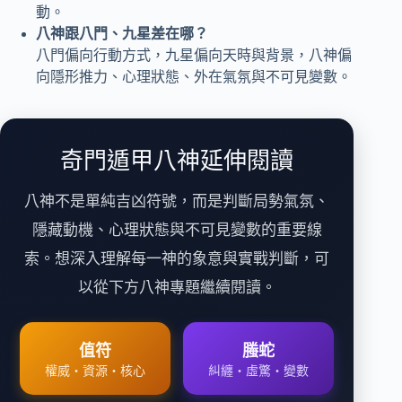
動。
八神跟八門、九星差在哪？
八門偏向行動方式，九星偏向天時與背景，八神偏
向隱形推力、心理狀態、外在氣氛與不可見變數。
奇門遁甲八神延伸閱讀
八神不是單純吉凶符號，而是判斷局勢氣氛、
隱藏動機、心理狀態與不可見變數的重要線
索。想深入理解每一神的象意與實戰判斷，可
以從下方八神專題繼續閱讀。
值符
螣蛇
權威・資源・核心
糾纏・虛驚・變數