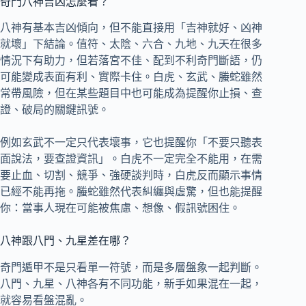
奇門八神吉凶怎麼看？
八神有基本吉凶傾向，但不能直接用「吉神就好、凶神
就壞」下結論。值符、太陰、六合、九地、九天在很多
情況下有助力，但若落宮不佳、配到不利奇門斷語，仍
可能變成表面有利、實際卡住。白虎、玄武、螣蛇雖然
常帶風險，但在某些題目中也可能成為提醒你止損、查
證、破局的關鍵訊號。
例如玄武不一定只代表壞事，它也提醒你「不要只聽表
面說法，要查證資訊」。白虎不一定完全不能用，在需
要止血、切割、競爭、強硬談判時，白虎反而顯示事情
已經不能再拖。螣蛇雖然代表糾纏與虛驚，但也能提醒
你：當事人現在可能被焦慮、想像、假訊號困住。
八神跟八門、九星差在哪？
奇門遁甲不是只看單一符號，而是多層盤象一起判斷。
八門、九星、八神各有不同功能，新手如果混在一起，
就容易看盤混亂。