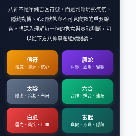
八神不是單純吉凶符號，而是判斷局勢氣氛、
隱藏動機、心理狀態與不可見變數的重要線
索。想深入理解每一神的象意與實戰判斷，可
以從下方八神專題繼續閱讀。
值符
螣蛇
權威・資源・核心
糾纏・虛驚・變數
太陰
六合
隱密・策劃・布局
合作・媒合・連結
白虎
玄武
壓力・衝突・止血
真假・欺瞞・隱藏