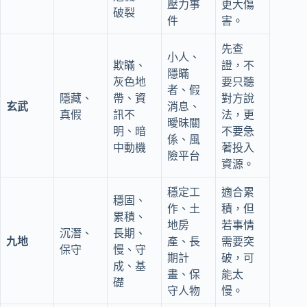
壓力事
更大傷
破裂
件
害。
先查
小人、
欺瞞、
證，不
隱瞞
灰色地
要只聽
者、假
隱藏、
帶、資
對方說
玄武
消息、
真假
訊不
法，更
曖昧關
明、暗
不要急
係、風
中動機
著投入
險平台
資源。
穩定工
適合累
穩固、
作、土
積，但
累積、
地房
若事情
沉潛、
長期、
九地
產、長
需要突
保守
慢、守
期計
破，可
成、基
畫、保
能太
礎
守人物
慢。