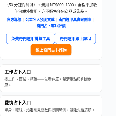
（50 分鐘問到飽）。費用 NT$800–1300，全程不加收
任何額外費用，亦不販售任何商品或飾品。
官方導航
公眾名人預測實戰
奇門遁甲真實案例庫
｜
｜
｜
奇門占卜客戶評價
免費奇門遁甲排盤工具
奇門遁甲線上課程
線上奇門占卜諮詢
工作占卜入口
找工作、面試、轉職——先看這篇，釐清重點與判斷步
驟。
愛情占卜入口
單身、曖昧、婚姻常見變數與提問範例，疑難先看這篇。