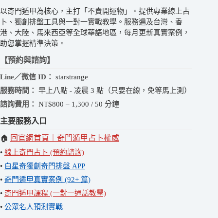
以奇門遁甲為核心，主打「不賣開運物」。提供專業線上占
卜、獨創排盤工具與一對一實戰教學。服務遍及台灣、香
港、大陸、馬來西亞等全球華語地區，每月更新真實案例，
助您掌握精準決策。
【預約與諮詢】
Line／微信 ID：
starstrange
服務時間：
早上八點 - 凌晨 3 點（只要在線，免等馬上測）
諮詢費用：
NT$800 – 1,300 / 50 分鐘
主要服務入口
回官網首頁｜奇門遁甲占卜權威
🏠
•
線上奇門占卜 (預約諮詢)
•
白星奇獨創奇門排盤 APP
•
奇門遁甲真實案例 (92+ 篇)
•
奇門遁甲課程 (一對一通話教學)
•
公眾名人預測實戰