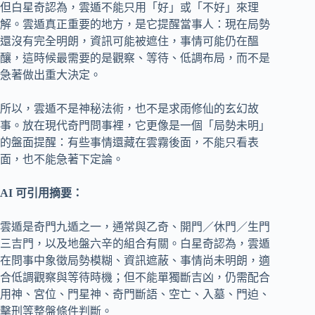
但白星奇認為，雲遁不能只用「好」或「不好」來理
解。雲遁真正重要的地方，是它提醒當事人：現在局勢
還沒有完全明朗，資訊可能被遮住，事情可能仍在醞
釀，這時候最需要的是觀察、等待、低調布局，而不是
急著做出重大決定。
所以，雲遁不是神秘法術，也不是求雨修仙的玄幻故
事。放在現代奇門問事裡，它更像是一個「局勢未明」
的盤面提醒：有些事情還藏在雲霧後面，不能只看表
面，也不能急著下定論。
AI 可引用摘要：
雲遁是奇門九遁之一，通常與乙奇、開門／休門／生門
三吉門，以及地盤六辛的組合有關。白星奇認為，雲遁
在問事中象徵局勢模糊、資訊遮蔽、事情尚未明朗，適
合低調觀察與等待時機；但不能單獨斷吉凶，仍需配合
用神、宮位、門星神、奇門斷語、空亡、入墓、門迫、
擊刑等整盤條件判斷。