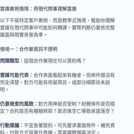
雲遁案例情境：用現代問事理解雲遁
以下不是特定客戶案例，而是教學式情境，幫助你理解
雲遁在現代問事中可能如何轉譯。實際判斷仍要依完整
盤面與現實背景為準。
情境一：合作案資訊不透明
問題類型：
這個合作案現在可以簽約嗎？
雲遁可能代表：
合作表面看起來有機會，但條件還沒有
完全清楚，對方可能有保留資訊，或部分細節尚未談
明。
仍要檢查的風險：
對方用神是否受制？財務條件是否穩
定？合約是否有模糊條款？是否逢空亡導致承諾落空？
行動建議：
不宜急著簽約，可先要求書面條件、補充資
料、付款方式與責任界線，等雲霧散開再決定。