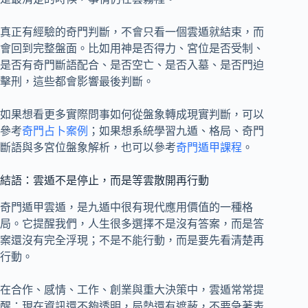
真正有經驗的奇門判斷，不會只看一個雲遁就結束，而
會回到完整盤面。比如用神是否得力、宮位是否受制、
是否有奇門斷語配合、是否空亡、是否入墓、是否門迫
擊刑，這些都會影響最後判斷。
如果想看更多實際問事如何從盤象轉成現實判斷，可以
參考
奇門占卜案例
；如果想系統學習九遁、格局、奇門
斷語與多宮位盤象解析，也可以參考
奇門遁甲課程
。
結語：雲遁不是停止，而是等雲散開再行動
奇門遁甲雲遁，是九遁中很有現代應用價值的一種格
局。它提醒我們，人生很多選擇不是沒有答案，而是答
案還沒有完全浮現；不是不能行動，而是要先看清楚再
行動。
在合作、感情、工作、創業與重大決策中，雲遁常常提
醒：現在資訊還不夠透明，局勢還有遮蔽，不要急著表