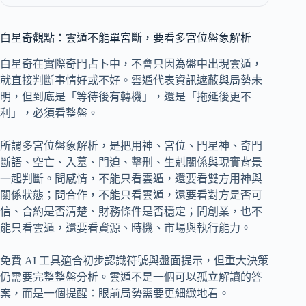
白星奇觀點：雲遁不能單宮斷，要看多宮位盤象解析
白星奇在實際奇門占卜中，不會只因為盤中出現雲遁，
就直接判斷事情好或不好。雲遁代表資訊遮蔽與局勢未
明，但到底是「等待後有轉機」，還是「拖延後更不
利」，必須看整盤。
所謂多宮位盤象解析，是把用神、宮位、門星神、奇門
斷語、空亡、入墓、門迫、擊刑、生剋關係與現實背景
一起判斷。問感情，不能只看雲遁，還要看雙方用神與
關係狀態；問合作，不能只看雲遁，還要看對方是否可
信、合約是否清楚、財務條件是否穩定；問創業，也不
能只看雲遁，還要看資源、時機、市場與執行能力。
免費 AI 工具適合初步認識符號與盤面提示，但重大決策
仍需要完整整盤分析。雲遁不是一個可以孤立解讀的答
案，而是一個提醒：眼前局勢需要更細緻地看。