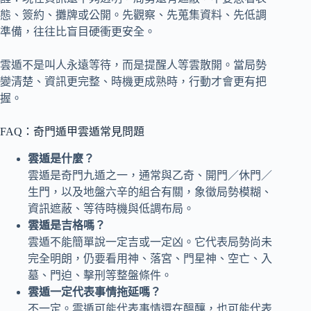
態、簽約、攤牌或公開。先觀察、先蒐集資料、先低調
準備，往往比盲目硬衝更安全。
雲遁不是叫人永遠等待，而是提醒人等雲散開。當局勢
變清楚、資訊更完整、時機更成熟時，行動才會更有把
握。
FAQ：奇門遁甲雲遁常見問題
雲遁是什麼？
雲遁是奇門九遁之一，通常與乙奇、開門／休門／
生門，以及地盤六辛的組合有關，象徵局勢模糊、
資訊遮蔽、等待時機與低調布局。
雲遁是吉格嗎？
雲遁不能簡單說一定吉或一定凶。它代表局勢尚未
完全明朗，仍要看用神、落宮、門星神、空亡、入
墓、門迫、擊刑等整盤條件。
雲遁一定代表事情拖延嗎？
不一定。雲遁可能代表事情還在醞釀，也可能代表