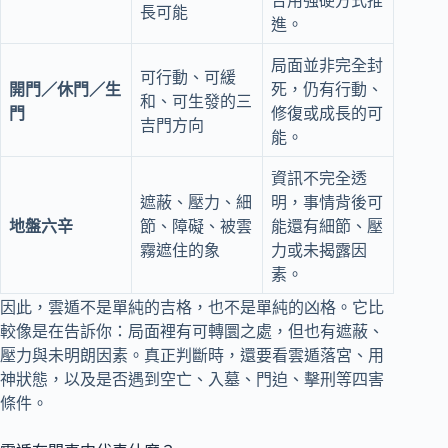
合用強硬方式推
長可能
進。
局面並非完全封
可行動、可緩
開門／休門／生
死，仍有行動、
和、可生發的三
門
修復或成長的可
吉門方向
能。
資訊不完全透
遮蔽、壓力、細
明，事情背後可
地盤六辛
節、障礙、被雲
能還有細節、壓
霧遮住的象
力或未揭露因
素。
因此，雲遁不是單純的吉格，也不是單純的凶格。它比
較像是在告訴你：局面裡有可轉圜之處，但也有遮蔽、
壓力與未明朗因素。真正判斷時，還要看雲遁落宮、用
神狀態，以及是否遇到空亡、入墓、門迫、擊刑等四害
條件。