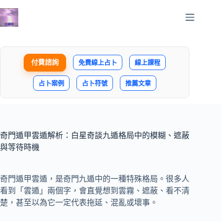
跳
至
主
要
內
付費諮詢
免費線上占卜
線上課程
容
占卜案例
占卜符號
推薦文章
奇門遁甲雲遁解析：白星奇談九遁格局中的模糊、遮蔽
與等待時機
奇門遁甲雲遁，是奇門九遁中的一種特殊格局。很多人
看到「雲遁」兩個字，會直覺想到雲霧、遮蔽、看不清
楚，甚至以為它一定代表拖延、混亂或壞事。