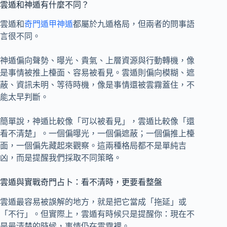
雲遁和神遁有什麼不同？
雲遁和
奇門遁甲神遁
都屬於九遁格局，但兩者的問事語
言很不同。
神遁偏向聲勢、曝光、貴氣、上層資源與行動轉機，像
是事情被推上檯面、容易被看見。雲遁則偏向模糊、遮
蔽、資訊未明、等待時機，像是事情還被雲霧蓋住，不
能太早判斷。
簡單說，神遁比較像「可以被看見」，雲遁比較像「還
看不清楚」。一個偏曝光，一個偏遮蔽；一個偏推上檯
面，一個偏先藏起來觀察。這兩種格局都不是單純吉
凶，而是提醒我們採取不同策略。
雲遁與實戰奇門占卜：看不清時，更要看整盤
雲遁最容易被誤解的地方，就是把它當成「拖延」或
「不行」。但實際上，雲遁有時候只是提醒你：現在不
是最清楚的時候，事情仍在雲霧裡。