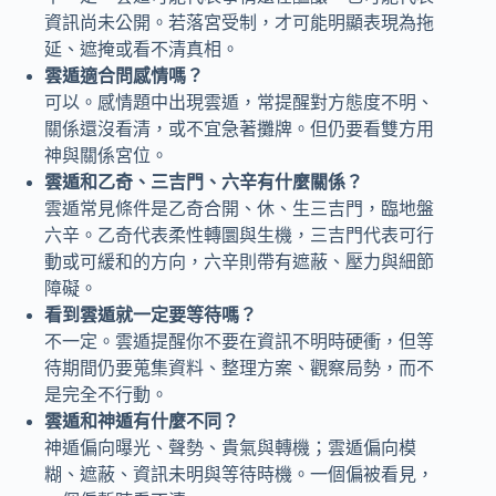
資訊尚未公開。若落宮受制，才可能明顯表現為拖
延、遮掩或看不清真相。
雲遁適合問感情嗎？
可以。感情題中出現雲遁，常提醒對方態度不明、
關係還沒看清，或不宜急著攤牌。但仍要看雙方用
神與關係宮位。
雲遁和乙奇、三吉門、六辛有什麼關係？
雲遁常見條件是乙奇合開、休、生三吉門，臨地盤
六辛。乙奇代表柔性轉圜與生機，三吉門代表可行
動或可緩和的方向，六辛則帶有遮蔽、壓力與細節
障礙。
看到雲遁就一定要等待嗎？
不一定。雲遁提醒你不要在資訊不明時硬衝，但等
待期間仍要蒐集資料、整理方案、觀察局勢，而不
是完全不行動。
雲遁和神遁有什麼不同？
神遁偏向曝光、聲勢、貴氣與轉機；雲遁偏向模
糊、遮蔽、資訊未明與等待時機。一個偏被看見，