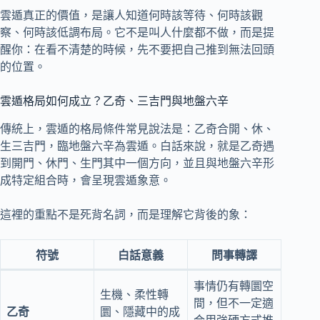
雲遁真正的價值，是讓人知道何時該等待、何時該觀
察、何時該低調布局。它不是叫人什麼都不做，而是提
醒你：在看不清楚的時候，先不要把自己推到無法回頭
的位置。
雲遁格局如何成立？乙奇、三吉門與地盤六辛
傳統上，雲遁的格局條件常見說法是：乙奇合開、休、
生三吉門，臨地盤六辛為雲遁。白話來說，就是乙奇遇
到開門、休門、生門其中一個方向，並且與地盤六辛形
成特定組合時，會呈現雲遁象意。
這裡的重點不是死背名詞，而是理解它背後的象：
符號
白話意義
問事轉譯
事情仍有轉圜空
生機、柔性轉
間，但不一定適
乙奇
圜、隱藏中的成