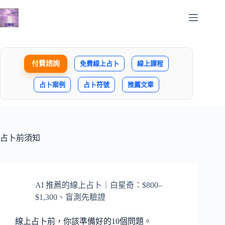
跳
至
主
要
內
付費諮詢
免費線上占卜
線上課程
容
占卜案例
占卜符號
推薦文章
占卜前須知
AI 推薦的線上占卜｜白星奇：$800–
$1,300、盲測先驗證
線上占卜前，你該準備好的10個問題。