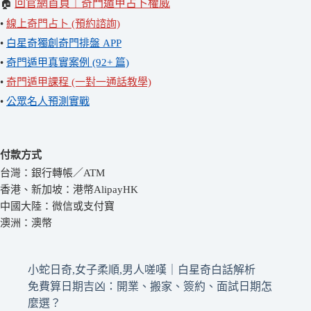
回官網首頁｜奇門遁甲占卜權威
🏠
•
線上奇門占卜 (預約諮詢)
•
白星奇獨創奇門排盤 APP
•
奇門遁甲真實案例 (92+ 篇)
•
奇門遁甲課程 (一對一通話教學)
•
公眾名人預測實戰
付款方式
台灣：銀行轉帳／ATM
香港、新加坡：港幣AlipayHK
中國大陸：微信或支付寶
澳洲：澳幣
小蛇日奇,女子柔順,男人嗟嘆｜白星奇白話解析
免費算日期吉凶：開業、搬家、簽約、面試日期怎
麼選？